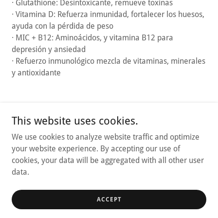
· Glutathione: Desintoxicante, remueve toxinas
· Vitamina D: Refuerza inmunidad, fortalecer los huesos,
ayuda con la pérdida de peso
· MIC + B12: Aminoácidos, y vitamina B12 para
depresión y ansiedad
· Refuerzo inmunológico mezcla de vitaminas, minerales
y antioxidante
This website uses cookies.
We use cookies to analyze website traffic and optimize
your website experience. By accepting our use of
cookies, your data will be aggregated with all other user
Copyright © 2025 PMC Online - All Rights Reserved.
data.
Privacy Policy
ACCEPT