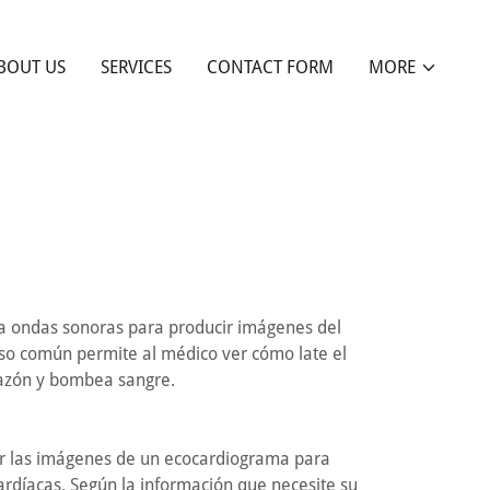
BOUT US
SERVICES
CONTACT FORM
MORE
a ondas sonoras para producir imágenes del
so común permite al médico ver cómo late el
azón y bombea sangre.
ar las imágenes de un ecocardiograma para
ardíacas. Según la información que necesite su