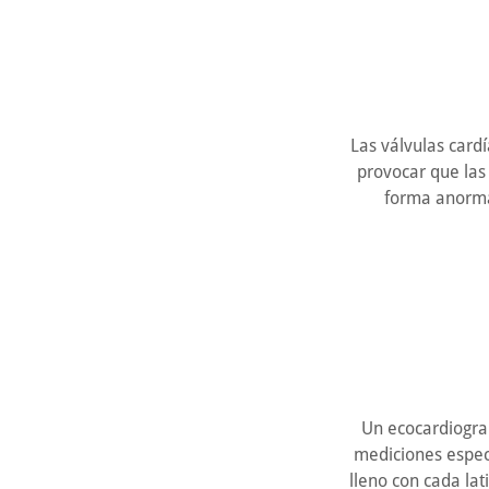
Las válvulas card
provocar que las
forma anorma
Un ecocardiogra
mediciones espec
lleno con cada la